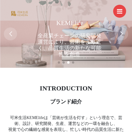
Men
KEMElife
全産業チェーンの研究開発
運営により、芸術をより近
く、品質生活の新たな可能
性を創造
INTRODUCTION
ブランド紹介
可米生活KEMElifeは「芸術が生活を灯す」という理念で、芸
術、設計、研究開発、生産、運営などの一環を融合し、
視覚で心の繊細な感覚を表現し、忙しい時代の品質生活に新た