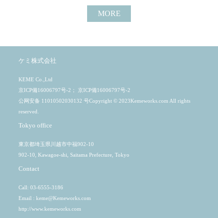
MORE
ケミ株式会社
KEME Co.,Ltd
京ICP備16006797号-2
；
京ICP備16006797号-2
公网安备 11010502030132 号Copyright © 2023Kemeworks.com All rights
reserved.
Tokyo office
東京都埼玉県川越市中福902-10
902-10, Kawagoe-shi, Saitama Prefecture, Tokyo
Contact
Call: 03-6555-3186
Email :
keme@Kemeworks.com
http://www.kemeworks.com